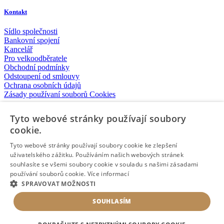
Kontakt
Sídlo společnosti
Bankovní spojení
Kancelář
Pro velkoodběratele
Obchodní podmínky
Odstoupení od smlouvy
Ochrana osobních údajů
Zásady používaní souborů Cookies
Tyto webové stránky používají soubory
Instagram
Facebook
cookie.
© 2025 · PEREG.CZ · ALL RIGHTS RESERVED
Tyto webové stránky používají soubory cookie ke zlepšení
uživatelského zážitku. Používáním našich webových stránek
souhlasíte se všemi soubory cookie v souladu s našimi zásadami
Ovocné vína
používání souborů cookie.
Více informací
Biele vína
SPRAVOVAT MOŽNOSTI
Červené vína
Ružové vína
SOUHLASÍM
Ovocné vína
Biele vína