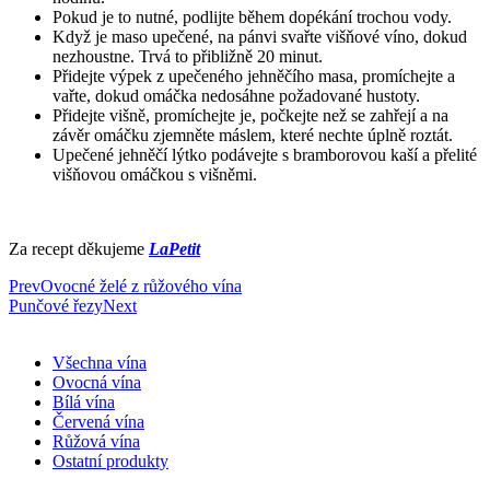
Pokud je to nutné, podlijte během dopékání trochou vody.
Když je maso upečené, na pánvi svařte višňové víno, dokud
nezhoustne. Trvá to přibližně 20 minut.
Přidejte výpek z upečeného jehněčího masa, promíchejte a
vařte, dokud omáčka nedosáhne požadované hustoty.
Přidejte višně, promíchejte je, počkejte než se zahřejí a na
závěr omáčku zjemněte máslem, které nechte úplně roztát.
Upečené jehněčí lýtko podávejte s bramborovou kaší a přelité
višňovou omáčkou s višněmi.
Za recept děkujeme
LaPetit
Prev
Ovocné želé z růžového vína
Punčové řezy
Next
Všechna vína
Ovocná vína
Bílá vína
Červená vína
Růžová vína
Ostatní produkty