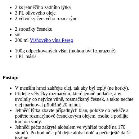
2 ks jehněčího zadního lýtka
3 PL olivového oleje
2 větvičky čerstvého rozmarýnu
2 stroužky česneku
sůl
200 ml
Višňového vína Pereg
100g odpeckovaných višní (mohou být i zmrazené)
1 PL másla
Postup:
V menším hrnci zahřejte olej, tak aby byl teplý (ne horký).
Přidejte větvičky rozmarýnu, které jemně potlačte, aby
uvolnily co nejvíce vůně, rozmačkaný česnek, a takto nechte
olej marinovat přibližně 20 minut.
Jehněčí lýtka zbavte případných blan, položte do pekáče a
potřete rozmarýnově česnekovým olejem, osolte a podlijte
trochou vody.
Jehněčí pečte zakryté alobalem ve vyhřáté troubě na 170
stupňů. Po hodině a půl dejte alobal dolů a pečte ještě další
hodinu.