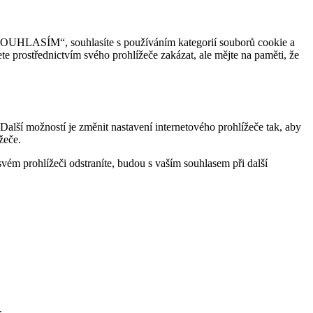
 „SOUHLASÍM“, souhlasíte s používáním kategorií souborů cookie a
e prostřednictvím svého prohlížeče zakázat, ale mějte na paměti, že
alší možností je změnit nastavení internetového prohlížeče tak, aby
žeče.
m prohlížeči odstraníte, budou s vaším souhlasem při další
.