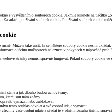
 okno s vysvětlením o souborech cookie. Jakmile kliknete na tlačítko
hto Zásadách používání souborů cookie. Používání souborů cookie můžet
 cookie
učně. Můžete také určit, že se některé soubory cookie nesmí ukládat. D
informace o těchto možnostech naleznete v pokynech v nápovědě prohlí
webové stránky nemusí správně fungovat. Pokud soubory cookie ve své
s nimi stane a jak dlouho budou uchovávány.
ům, které jsou nám známy.
 opravit, vymazat nebo zablokovat.
rávo tento souhlas odvolat a své osobní údaje vymazat.
 všechny vaše osobní údaje a předat je v plném rozsahu jinému správci