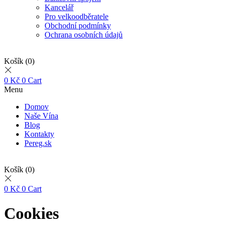
Kancelář
Pro velkoodběratele
Obchodní podmínky
Ochrana osobních údajů
Košík
(0)
0
Kč
0
Cart
Menu
Domov
Naše Vína
Blog
Kontakty
Pereg.sk
Košík
(0)
0
Kč
0
Cart
Cookies