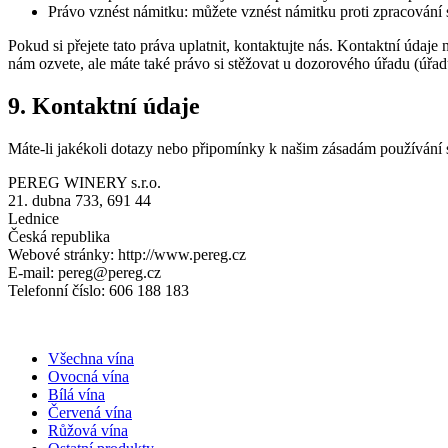
Právo vznést námitku: můžete vznést námitku proti zpracování
Pokud si přejete tato práva uplatnit, kontaktujte nás. Kontaktní údaj
nám ozvete, ale máte také právo si stěžovat u dozorového úřadu (úřa
9. Kontaktní údaje
Máte-li jakékoli dotazy nebo připomínky k našim zásadám používání s
PEREG WINERY s.r.o.
21. dubna 733, 691 44
Lednice
Česká republika
Webové stránky: http://www.pereg.cz
E-mail: pereg@pereg.cz
Telefonní číslo: 606 188 183
Všechna vína
Ovocná vína
Bílá vína
Červená vína
Růžová vína