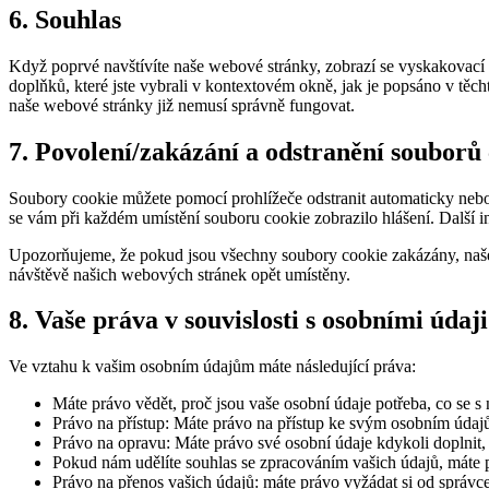
6. Souhlas
Když poprvé navštívíte naše webové stránky, zobrazí se vyskakovací
doplňků, které jste vybrali v kontextovém okně, jak je popsáno v těc
naše webové stránky již nemusí správně fungovat.
7. Povolení/zakázání a odstranění souborů
Soubory cookie můžete pomocí prohlížeče odstranit automaticky nebo r
se vám při každém umístění souboru cookie zobrazilo hlášení. Další 
Upozorňujeme, že pokud jsou všechny soubory cookie zakázány, naše 
návštěvě našich webových stránek opět umístěny.
8. Vaše práva v souvislosti s osobními údaji
Ve vztahu k vašim osobním údajům máte následující práva:
Máte právo vědět, proč jsou vaše osobní údaje potřeba, co se 
Právo na přístup: Máte právo na přístup ke svým osobním údaj
Právo na opravu: Máte právo své osobní údaje kdykoli doplnit,
Pokud nám udělíte souhlas se zpracováním vašich údajů, máte p
Právo na přenos vašich údajů: máte právo vyžádat si od správce